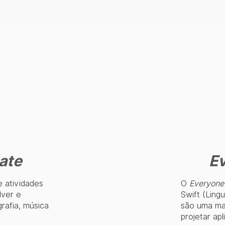
ate
E
 atividades
O
Everyone
lver e
Swift (Lin
rafia, música
são uma man
projetar apl