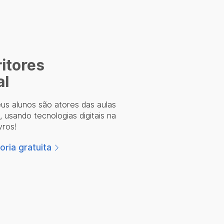
itores
al
us alunos são atores das aulas
 usando tecnologias digitais na
vros!
ria gratuita