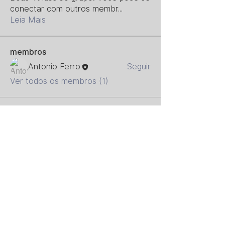
conectar com outros membr
...
Leia Mais
membros
Antonio Ferro
Seguir
Ver todos os membros (1)
© 2023 Z26 Metaeducação. CNPJ:
21.983.787
/0001-29
Email:
z26@z26.com.br